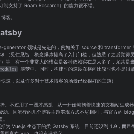
订制支持了 Roam Research）的能力很不错。
 博客。
atsby
te-generator 领域是先进的，例如关于 source 和 transfor
aphQL（见仁见智，概念爆炸提高了入门门槛，但熟悉了之后觉
友好）等。有一个非常大的槽点是各种依赖实在是太多了，尤其是
噩梦中。同时，构建时的速度在横向比较时也不是很
modules
的简单快速，以及许多对于技术博客的场景已经很好的主题）
择。不过用了一圈才感觉，从一开始就朝着快速的文档站生成器做的 
劲。且流行的几个博客主题实现方式不尽相同，与官方的 blo
道。
为 Vue.js 生态下的类 Gatsby 系统，目前还没到 1.0
t 我更喜欢 Vue，也没有选择它。