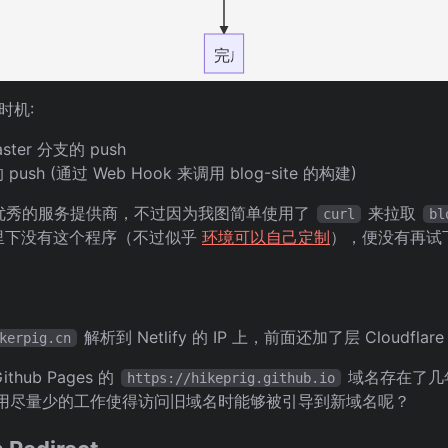
完成
时机:
ster 分支的 push
 push (通过 Web Hook 来调用 blog-site 的构建)
非常优秀的服务提供商，不过因为我图简单使用了
来拉取
curl
bl
环境里下没有这个程序（不过似乎
环境可以自己定制
），便没有再试
解析到 Netlify 的 IP 上，前面还加了层 Cloudflar
kerpig.cn
ub Pages 的
域名存在了几
https://hikeprig.github.io
如何用尽量少的工作使得访问旧域名时能够被引导到新域名呢？