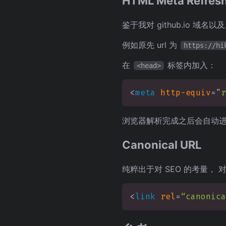
HTML Meta Refresh
鉴于我对 github.io
例如原先 url 为
https://hi
在
标签内加入：
<head>
<
meta
http-equiv
=
"
r
浏览器解析完成之后会自动
Canonical URL
纯粹出于对 SEO 的考量， 
<
link
rel
=
“canonica