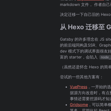
markdown 文件， 作者自己
决定迁移一下自己旧的 Hexo
从 Hexo 迁移至 G
Gatsby 的许多理念在 JS si
的前后端同构及SSR、Gr
dev 模式下的调试界面很
富的 starter，会陷入
node_
（虽然还是怀念 Hexo 
尝试的一些其他方案有：
VuePress
，一开始的选
据源方向改造时，有点费
事情还需要挖源码才知
Gridsome
，可以简单概括
算多。尽管比起 Reac