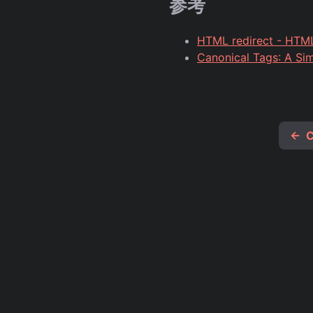
参考
HTML redirect - HTML
Canonical Tags: A Sim
←
C