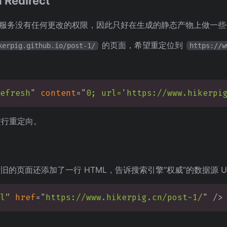
 Redirect
 域名以及服务没有任何更改的权限，因此只好在生成的静态产物上做一
的页面，希望重定位到
kerpig.github.io/post-1/
https://w
efresh
"
content
=
"
0; url=
'
https://www.hikerpi
进行重定向。
对旧的页面还添加了一行 HTML，告诉搜索引擎“权威”的数据源 U
l”
href
=
"
https://www.hikerpig.cn/post-1/
"
/>